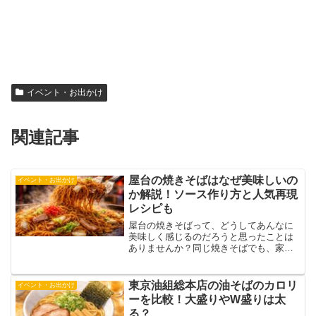
イベント・お出かけ
関連記事
屋台の焼きそばはなぜ美味しいの
イベント・お出かけ
か解説！ソース作り方と人気再現
レシピも
屋台の焼きそばって、どうしてあんなに
美味しく感じるのだろうと思ったことは
ありませんか？同じ焼きそばでも、家で
作るものとはどこか違っていて、お祭り
で食べるとつい毎回買いたくなってしま
いますよね。あの香ばしい香りや濃厚な
東京油組総本店の油そばのカロリ
イベント・お出かけ
ソースの味わいには、実は...
ーを比較！大盛りやW盛りは太
る？