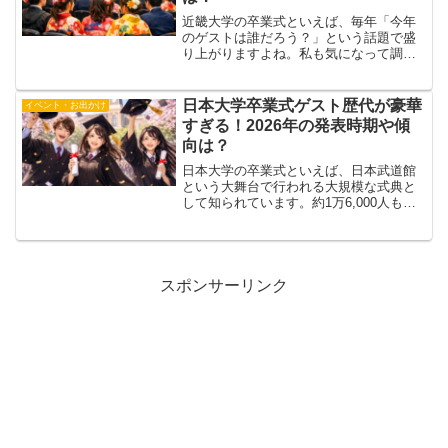
近畿大学の卒業式といえば、毎年「今年
のゲストは誰だろう？」という話題で盛
り上がりますよね。私も気になって調べ
てみたのですが、著名人のスピーチが卒
業式のひとつのメインイベントになって
いるのは本当に素敵な取り組みだと思い
日本大学卒業式ゲスト歴代が豪華
イベント・お出かけ
ます。この記事では、20...
すぎる！2026年の発表時期や傾
向は？
日本大学の卒業式といえば、日本武道館
という大舞台で行われる大規模な式典と
して知られています。約1万6,000人もの
卒業生が一堂に会するその規模は、国内
の大学卒業式の中でもトップクラスで
す。そして近年、この卒業式がSNSで毎
年大きな話題を集め...
スポンサーリンク