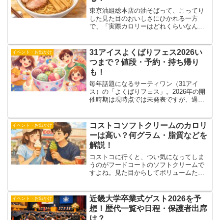
東京油組総本店の油そばって、こってり
した見た目のおいしさにひかれる一方
で、「実際カロリーはどれくらいなんだ
ろう？」と気になりますよね。しかも公
式では「ラーメンのほぼ三分の二のカロ
リー」と案内されているため、低いのか
31アイスよくばりフェス2026い
イベント・お出かけ
高いのか、ぱっとはイメージ...
つまで？値段・予約・持ち帰り
も！
毎年話題になるサーティワン（31アイ
ス）の「よくばりフェス」。2026年の開
催時期は現時点では未発表ですが、過去
の開催実績から5月〜6月ごろに実施され
る可能性が高いと考えられます。毎年
SNSでも話題になる人気キャンペーンな
コストコソフトクリームのカロリ
イベント・お出かけ
ので、「今年はいつ...
ーは高い？何グラム・脂質などを
解説！
コストコに行くと、つい気になってしま
うのがフードコートのソフトクリームで
すよね。見た目からしてボリュームたっ
ぷりで、とてもおいしそうなのですが、
その一方で「これってカロリーはどれく
らいなんだろう？」と気になったことが
近畿大学卒業式ゲスト2026を予
イベント・お出かけ
ある方も多いのではないで...
想！歴代一覧や日程・保護者出席
は？