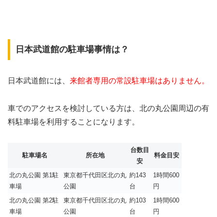
日本武道館の駐車場事情は？
日本武道館には、
来館者専用の常設駐車場はありません。
車でのアクセスを検討している方は、北の丸公園周辺の有
料駐車場を利用することになります。
台数目
駐車場名
所在地
料金目安
安
北の丸公園 第1駐
東京都千代田区北の丸
約143
1時間600
車場
公園
台
円
北の丸公園 第2駐
東京都千代田区北の丸
約103
1時間600
車場
公園
台
円