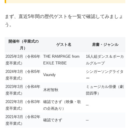
まず、直近5年間の歴代ゲストを一覧で確認してみましょ
う。
開催年（卒業式の
ゲスト名
肩書・ジャンル
月）
2025年3月（令和6年
THE RAMPAGE from
16人組ダンス＆ボーカ
度卒業式）
EXILE TRIBE
ルグループ
2024年3月（令和5年
シンガーソングライタ
Vaundy
度卒業式）
ー
2023年3月（令和4年
ミュージカル俳優（劇
木村智秋
度卒業式）
団四季）
2022年3月（令和3年
確認できず（映像・歌
─
度卒業式）
の企画あり）
2021年3月（令和2年
確認できず
─
度卒業式）